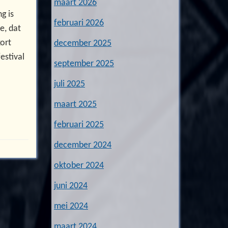
maart 2026
g is
februari 2026
e, dat
ort
december 2025
estival
september 2025
juli 2025
maart 2025
februari 2025
december 2024
oktober 2024
juni 2024
mei 2024
maart 2024