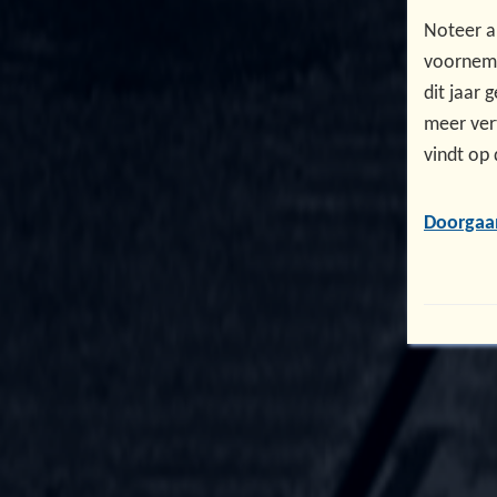
Noteer a
voorneme
dit jaar
meer ver
vindt op
Doorgaa