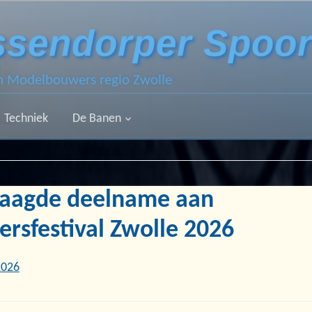
ssendorper Spoo
an Modelbouwers regio Zwolle
Techniek
De Banen
laagde deelname aan
rsfestival Zwolle 2026
2026