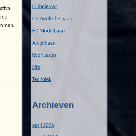
Clubnieuws
stival
n de
De Zwolsche baan
ekomen.
H0 Modulbaan
Jeugdbaan
Keerlussen
Site
Techniek
Archieven
april 2026