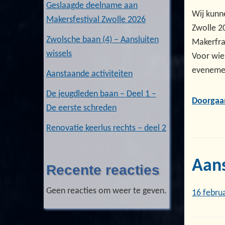
Geslaagde deelname aan
Wij kunn
Makersfestival Zwolle 2026
Zwolle 2
Zwolsche baan (4) – Aansluiten
Makerfra
wissels
Voor wie 
evenement
Aanstaande activiteiten
De jeugdleden baan – Deel 1 –
Doorgaa
De eerste schreden
Renovatie keerlus rechts – deel 2
Aans
Recente reacties
Geen reacties om weer te geven.
16 febru