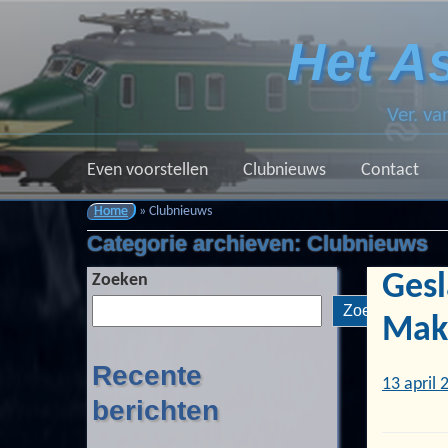
Het A
Ver. v
Even voorstellen
Clubnieuws
Contact
Home
» Clubnieuws
Categorie archieven:
Clubnieuws
Ges
Zoeken
Zoeken
Make
Recente
13 april 
berichten