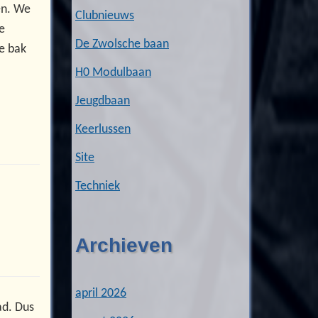
en. We
Clubnieuws
de
De Zwolsche baan
e bak
H0 Modulbaan
Jeugdbaan
Keerlussen
Site
Techniek
Archieven
april 2026
ad. Dus