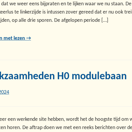
jd dat we weer eens bijpraten en te lijken waar we nu staan. De
keerlus te linkerzijde is intussen zover gereed dat er nu ook tr
jden, op alle drie sporen. De afgelopen periode […]
n met lezen →
kzaamheden H0 modulebaan
2024
er een werkende site hebben, wordt het de hoogste tijd om 
aten horen. De aftrap doen we met een reeks berichten over d