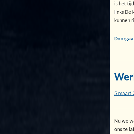
is het ti
links De 
kunnen ri
Doorgaa
Wer
5 maart 
Nu we we
ons te l