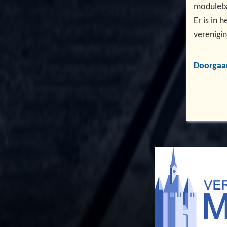
moduleba
Er is in 
verenigin
Doorgaa