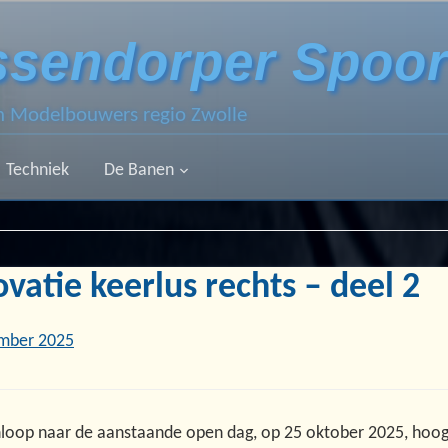
ssendorper Spoo
an Modelbouwers regio Zwolle
Techniek
De Banen
vatie keerlus rechts – deel 2
mber 2025
nloop naar de aanstaande open dag, op 25 oktober 2025, hoog