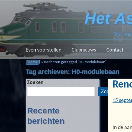
Het A
Ver. v
Even voorstellen
Clubnieuws
Contact
Home
»
Berichten getagged 'H0-modulebaan'
Tag archieven:
H0-modulebaan
Reno
Zoeken
Zoeken
15 septe
Recente
berichten
In de aa