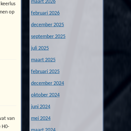
maart 2026
 keerlus
einen op
februari 2026
december 2025
september 2025
juli 2025
maart 2025
februari 2025
december 2024
oktober 2024
juni 2024
wat van
mei 2024
e H0-
maart 2024