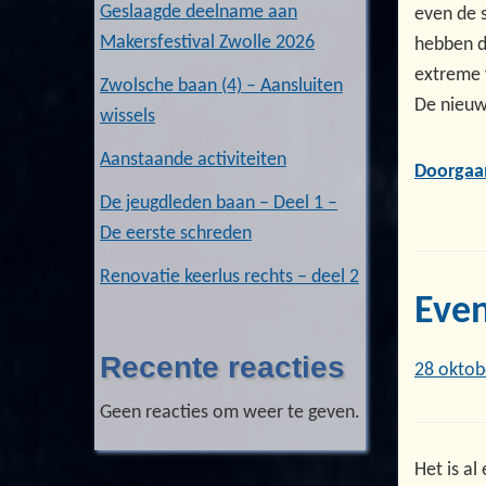
Geslaagde deelname aan
even de 
Makersfestival Zwolle 2026
hebben de
extreme 
Zwolsche baan (4) – Aansluiten
De nieuw
wissels
Aanstaande activiteiten
Doorgaa
De jeugdleden baan – Deel 1 –
De eerste schreden
Renovatie keerlus rechts – deel 2
Even
Recente reacties
28 oktob
Geen reacties om weer te geven.
Het is a