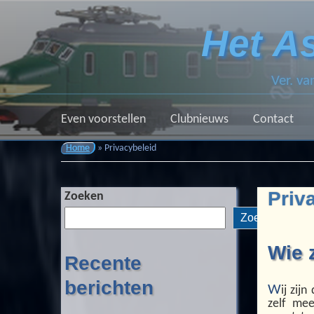
Het A
Ver. v
Even voorstellen
Clubnieuws
Contact
Home
»
Privacybeleid
Priv
Zoeken
Zoeken
Wie 
Recente
berichten
W
ij zij
zelf mee