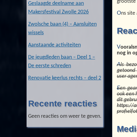
grootste
Geslaagde deelname aan
Makersfestival Zwolle 2026
O
ns site
Zwolsche baan (4) – Aansluiten
Reac
wissels
Aanstaande activiteiten
V
ooralsn
nog in o
De jeugdleden baan – Deel 1 –
A
ls bez
De eerste schreden
getoond 
user age
Renovatie keerlus rechts – deel 2
E
en gean
ook een 
dit gebru
Recente reacties
https://
profielfo
Geen reacties om weer te geven.
Medi