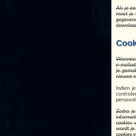
A
ls je e
moet je 
gegeven
download
Cook
W
anneer
e-mailad
je gemak
nieuwe re
I
ndien j
control
persoonli
Z
odra je
informat
cookies 
wordt je
cookies v