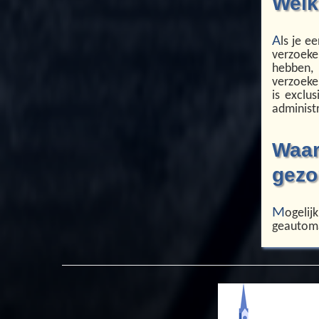
Welk
A
ls je e
verzoeke
hebben,
verzoeke
is exclu
administr
Waar
gezo
M
ogeli
geautoma