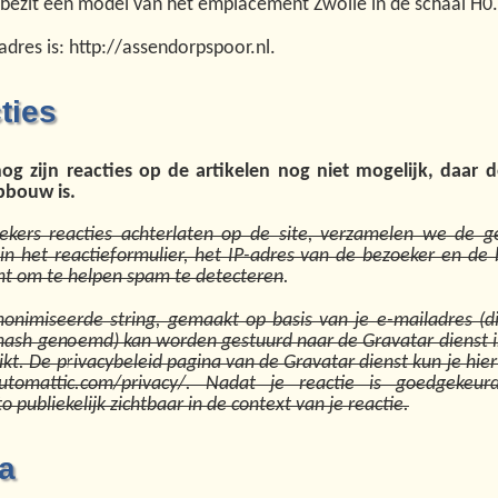
 bezit een model van het emplacement Zwolle in de schaal H0.
 adres is: http://assendorpspoor.nl.
ties
og zijn reacties op de artikelen nog niet mogelijk, daar d
pbouw is.
oekers reacties achterlaten op de site, verzamelen we de 
in het reactieformulier, het IP-adres van de bezoeker en de
nt om te helpen spam te detecteren
.
onimiseerde string, gemaakt op basis van je e-mailadres (d
hash genoemd) kan worden gestuurd naar de Gravatar dienst i
ikt. De privacybeleid pagina van de Gravatar dienst kun je hier
automattic.com/privacy/. Nadat je reactie is goedgekeurd
to publiekelijk zichtbaar in de context van je reactie.
a