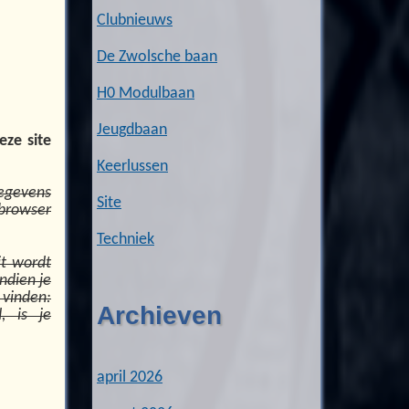
Clubnieuws
De Zwolsche baan
H0 Modulbaan
Jeugdbaan
eze site
Keerlussen
gegevens
Site
 browser
Techniek
it wordt
ndien je
 vinden:
Archieven
, is je
april 2026