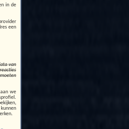
en in de
 provider
dres een
data van
reacties
 moeten
slaan we
profiel.
ekijken,
 kunnen
erken.