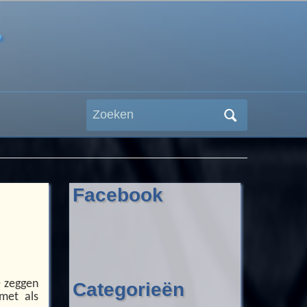
r
Zoeken
naar:
Facebook
e zeggen
Categorieën
met als