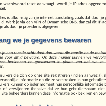
een wachtwoord reset aanvraagt, wordt je IP-adres opgenom
ail.
dres is afkomstig van je internet aansluiting, zoals dat door je
teld. Werk je via een VPN of Dynamische DNS, dan zal dit IP-a
jn als door je provider is afgegeven.
ang we je gegevens bewaren
 je een reactie achterlaat dan wordt die reactie en de meta
tie voor altijd bewaard. Op deze manier kunnen we vervolg
isch herkennen en goedkeuren in plaats van dat we ze
en.
ruikers die zich op onze site registreren (indien aanwezig), 
rsoonlijke informatie op die ze verstrekken in hun gebruikers
ruikers kunnen op ieder moment hun persoonlijke informatie b
 of verwijderen (behalve dat ze hun gebruikersnaam niet
). Site beheerders kunnen deze informatie ook bekijken en bew