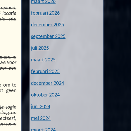
maart 2026
 upload,
februari 2026
 locatie
de site
december 2025
september 2025
juli 2025
naam, je
maart 2025
 we voor
voor een
februari 2025
december 2024
op om te
at geen
oktober 2024
juni 2024
je login
eldig en
ecteert,
mei 2024
en login
maart 2024