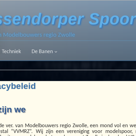
ssendorper Spoo
an Modelbouwers regio Zwolle
Techniek
De Banen
acybeleid
zijn we
n de ver. van Modelbouwers regio Zwolle, een mond vol en w
stal “VVMRZ”. Wij zijn een vereniging voor modelspoor, 