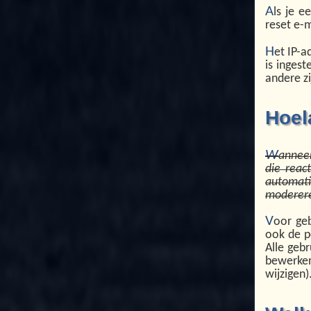
A
ls je 
reset e-m
H
et IP-a
is inges
andere zi
Hoel
W
anneer
die reac
automat
moderer
V
oor geb
ook de pe
Alle geb
bewerken
wijzigen