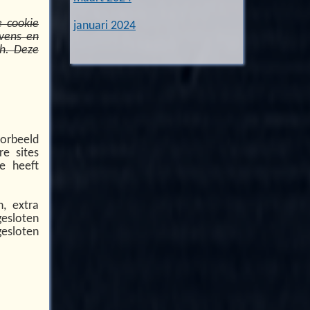
e cookie
januari 2024
vens en
ch. Deze
orbeeld
re sites
e heeft
n, extra
gesloten
gesloten