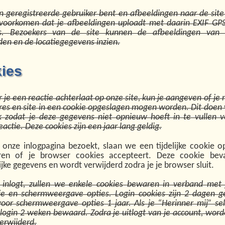
en geregistreerde gebruiker bent en afbeeldingen naar de site
voorkomen dat je afbeeldingen uploadt met daarin EXIF GPS
s. Bezoekers van de site kunnen de afbeeldingen van 
en en de locatiegegevens inzien.
ies
 je een reactie achterlaat op onze site, kun je aangeven of je 
res en site in een cookie opgeslagen mogen worden. Dit doen
 zodat je deze gegevens niet opnieuw hoeft in te vullen 
actie. Deze cookies zijn een jaar lang geldig.
e onze inlogpagina bezoekt, slaan we een tijdelijke cookie 
eren of je browser cookies accepteert. Deze cookie bev
jke gegevens en wordt verwijderd zodra je je browser sluit.
 inlogt, zullen we enkele cookies bewaren in verband met 
ie en schermweergave opties. Login cookies zijn 2 dagen g
voor schermweergave opties 1 jaar. Als je “Herinner mij” sel
 login 2 weken bewaard. Zodra je uitlogt van je account, word
erwijderd.