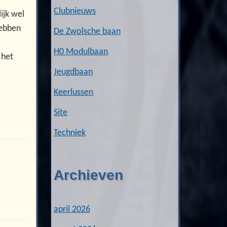
Clubnieuws
ijk wel
hebben
De Zwolsche baan
H0 Modulbaan
 het
Jeugdbaan
Keerlussen
Site
Techniek
Archieven
april 2026