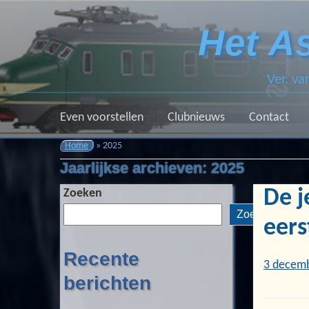
Het A
Ver. v
Even voorstellen
Clubnieuws
Contact
Home
»
2025
Jaarlijkse archieven:
2025
De j
Zoeken
Zoeken
eers
Recente
3 decem
berichten