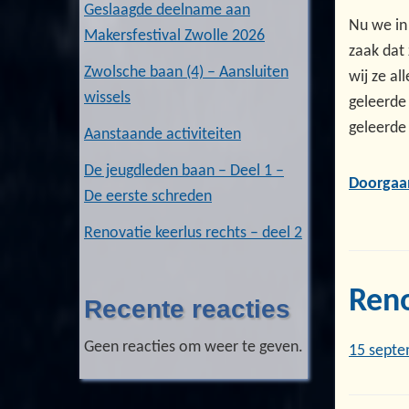
Geslaagde deelname aan
Nu we in
Makersfestival Zwolle 2026
zaak dat 
Zwolsche baan (4) – Aansluiten
wij ze al
wissels
geleerde
geleerde
Aanstaande activiteiten
De jeugdleden baan – Deel 1 –
Doorgaa
De eerste schreden
Renovatie keerlus rechts – deel 2
Reno
Recente reacties
Geen reacties om weer te geven.
15 septe