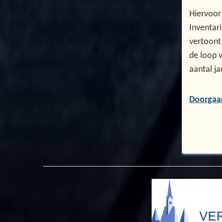
Hiervoor
Inventari
vertoont 
de loop 
aantal j
Doorgaa