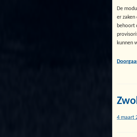
De modul
er zaken 
behoort d
provisor
kunnen w
Doorgaa
Zwol
4 maart 