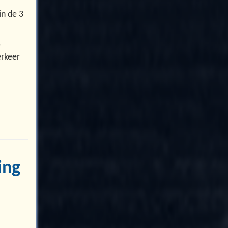
in de 3
,
erkeer
ing