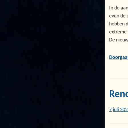
In de aa
even de 
hebben de
extreme 
De nieuw
Doorgaa
Reno
7 juli 20