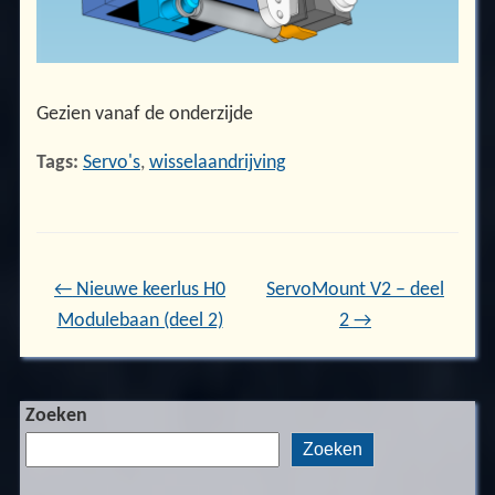
Gezien vanaf de onderzijde
Tags:
Servo's
,
wisselaandrijving
←
Nieuwe keerlus H0
ServoMount V2 – deel
Modulebaan (deel 2)
2
→
Zoeken
Zoeken