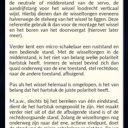
de neutrale of middenstand van de servo, de
aandrijfstang voor het wissel loodrecht verticaal
wijst. Hierbij dienen dan de wisseltongen eveneens
halverwege de stelweg van het wissel te liggen. Deze
referentie gebruik ik dan voor de montage het wissel
en het boren van het doorvoergat (hierover later
meer).
V
erder kent een micro-schakelaar een ruststand en
een bediende stand. Met de wisseltongen in de
middenstand, is het niet van belang welke polariteit
hartstuk heeft. Immers de wissel bevind zich dan
quasi onderweg van de ene toestand, stel rechtdoor,
naar de andere toestand, afbuigend.
P
as als het wissel helemaal is omgelopen, is het van
belang dat het hartstuk de juiste polariteit heeft.
M.
a.w., slechts bij het bereiken van één eindstand,
dient de het hartstuk omgepoold te zijn. Het maakt
verder niet uit of dat de afbuigende stand is of de
rechtdoorgaande stand. Zolang de wisseltongen nog
onderweg zijn naar dat ene, actieve eindpunt, doet