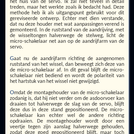
het huis van de servo. Ik zal niet teveel in detail
treden, maar het werkte zoals ik bedacht had. Deze
methode heb ik als uitgangspunt gebruikt voor dit
gereviseerde ontwerp. Echter met dien verstande,
dat nu deze houder met wat aanpassingen verend is
gemonteerd. In de ruststand van de aandrijving, met
de wisseltongen halverwege de stelweg, licht de
micro-schakelaar net aan op de aandrijfarm van de
servo.
G
aat nu de aandrijfarm richting de aangenomen
ruststand van het wissel, dan beweegt zich deze van
de micro-schakelaar af. In dit geval blijft de micro-
schakelaar niet bediend en wordt de polariteit van
het hartstuk van het wissel niet gewijzigd.
O
mdat de montagehouder van de micro-schakelaar
zodanig is, dat hij niet verder om de asdoorvoer kan
draaien tot halverwege de slag van de servo, blijft
deze dus in deze stand gepositioneerd. De micro-
schakelaar kan echter wel de andere richting
opdraaien. De montagehouder wordt door een
veertje tegen zijn aanslag halverwege gehouden,
zodat deze goed gepositioneerd blijft, maar toch