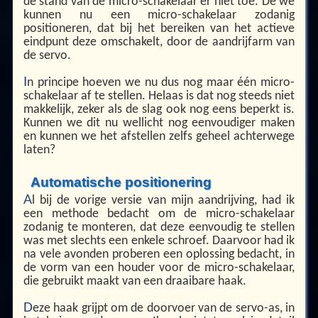
de stand van de micro-schakelaar er niet toe. De we
kunnen nu een micro-schakelaar zodanig
positioneren, dat bij het bereiken van het actieve
eindpunt deze omschakelt, door de aandrijfarm van
de servo.
I
n principe hoeven we nu dus nog maar één micro-
schakelaar af te stellen. Helaas is dat nog steeds niet
makkelijk, zeker als de slag ook nog eens beperkt is.
Kunnen we dit nu wellicht nog eenvoudiger maken
en kunnen we het afstellen zelfs geheel achterwege
laten?
Automatische positionering
A
l bij de vorige versie van mijn aandrijving, had ik
een methode bedacht om de micro-schakelaar
zodanig te monteren, dat deze eenvoudig te stellen
was met slechts een enkele schroef. Daarvoor had ik
na vele avonden proberen een oplossing bedacht, in
de vorm van een houder voor de micro-schakelaar,
die gebruikt maakt van een draaibare haak.
D
eze haak grijpt om de doorvoer van de servo-as, in