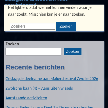
gerubriceerd
Het lijkt erop dat we niet kunnen vinden waar je
naar zoekt. Misschien kun je er naar zoeken.
Zoeken
Zoeken
naar:
Zoeken
Zoeken
Recente berichten
Geslaagde deelname aan Makersfestival Zwolle 2026
Zwolsche baan (4) – Aansluiten wissels
Aanstaande activiteiten
De jeugdleden baan – Deel 1 – De eerste schreden