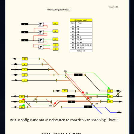
Relaisconfiguratie om wisselstraten te voorzien van spanning – kast 3